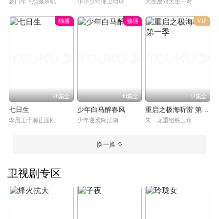
豪门年下恋藏杀机
小小少年保卫地球
天生敌对天生一对
独播
独播
VIP
28集全
40集全
32集全
七日生
少年白马醉春风
重启之极海听雷 第一季
李晨王千源正面刚
少年逆袭闯江湖
朱一龙重组铁三角
换一换
卫视剧专区