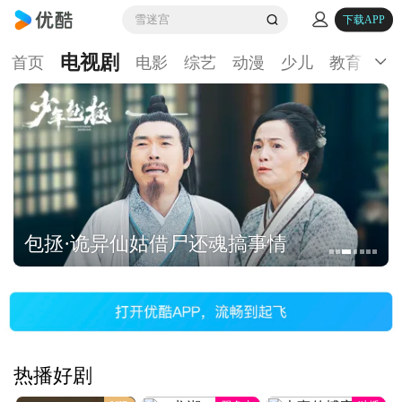
雪迷宫
下载APP
电视剧
首页
电影
综艺
动漫
少儿
教育
生
包拯·诡异仙姑借尸还魂搞事情
热播好剧