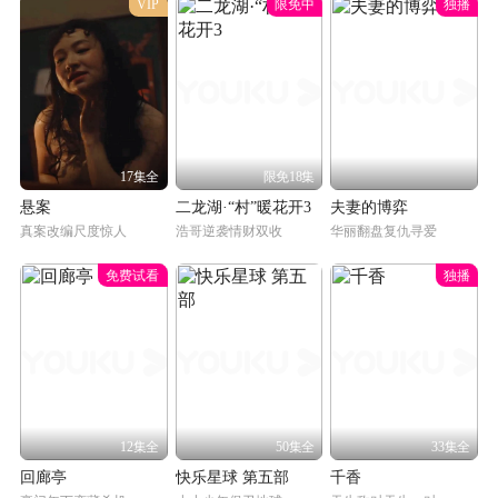
VIP
限免中
独播
17集全
限免18集
悬案
二龙湖·“村”暖花开3
夫妻的博弈
真案改编尺度惊人
浩哥逆袭情财双收
华丽翻盘复仇寻爱
免费试看
独播
12集全
50集全
33集全
回廊亭
快乐星球 第五部
千香