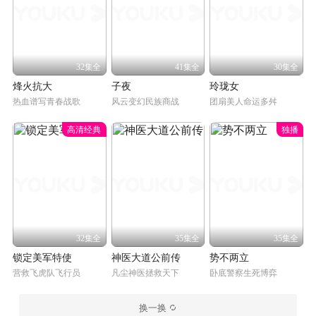
32集全
41集全
30集全
烽火抗大
子夜
玲珑女
热血谱写青春战歌
风云变幻民族商战
团扇美人命运多舛
高清经典
独播
32集全
35集全
35集全
锁定美军特使
神医大道公前传
势不两立
营救飞虎队飞行员
凡尘神医拯救天下
卧底警察生死博弈
换一换